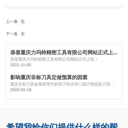
上一条
无
下一条
无
恭喜重庆力玛特精密工具有限公司网站正式上
线！
恭喜重庆力玛特精密工具有限公司网站正式上线！
2021-11-05
影响重庆非标刀具定做预算的因素
重庆非标刀具是根据零件的加工特点专门设计制造的刀具，
可以提高生产效率，降低成本。随着社会的进步和产品的日
2023-02-18
新月异，在机械加工过程中经常会遇到用标准刀具难以加工
的问题，因为标准刀具的生产是针对普通金属或非金属零件
的切削加工。
希望我给你们提供什么样的帮