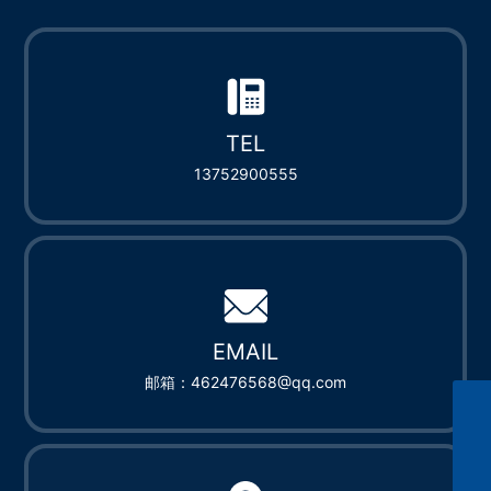
TEL
13752900555
EMAIL
邮箱：462476568@qq.com
462476568@qq.com
13752900555