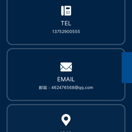
TEL
13752900555
462476568@qq.com
13752900555
EMAIL
邮箱：462476568@qq.com